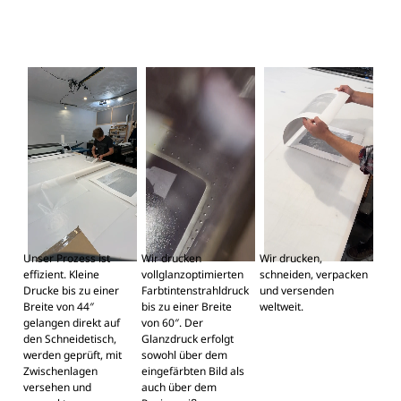
Unser Prozess ist
Wir drucken
Wir drucken,
effizient. Kleine
vollglanzoptimierten
schneiden, verpacken
Drucke bis zu einer
Farbtintenstrahldruck
und versenden
Breite von 44″
bis zu einer Breite
weltweit.
gelangen direkt auf
von 60″. Der
den Schneidetisch,
Glanzdruck erfolgt
werden geprüft, mit
sowohl über dem
Zwischenlagen
eingefärbten Bild als
versehen und
auch über dem