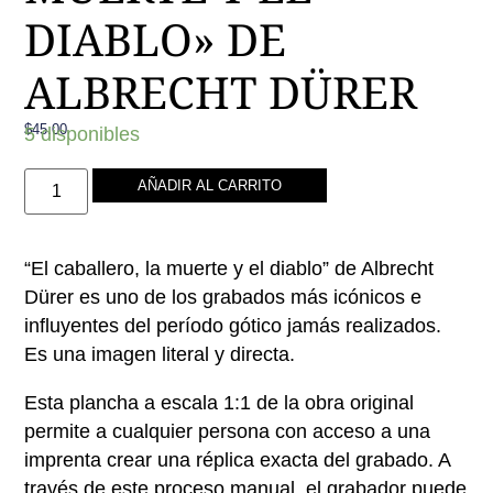
DIABLO» DE
ALBRECHT DÜRER
$
45.00
5 disponibles
AÑADIR AL CARRITO
“El caballero, la muerte y el diablo” de Albrecht
Dürer es uno de los grabados más icónicos e
influyentes del período gótico jamás realizados.
Es una imagen literal y directa.
Esta plancha a escala 1:1 de la obra original
permite a cualquier persona con acceso a una
imprenta crear una réplica exacta del grabado. A
través de este proceso manual, el grabador puede