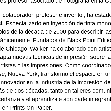
y es profesor asociado de Fotografía en la 
r colaborador, profesor e inventor, ha estado
04. Especializado en inyección de tinta mon
ios de la década de 2000 para describir la
ánicamente. Fundador de Black Point Editi
ude Chicago, Walker ha colaborado con arti
apta nuevas técnicas de impresión sobre la
rtistas o las impresiones. Como coordinador
se, Nueva York, transformó el espacio en u
l innovador en la industria de la impresión d
s de dos décadas, tanto en talleres comunit
nseñanza y el aprendizaje son parte integra
ón en Prints On Paper.