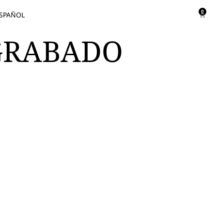
0
SPAÑOL
OGRABADO