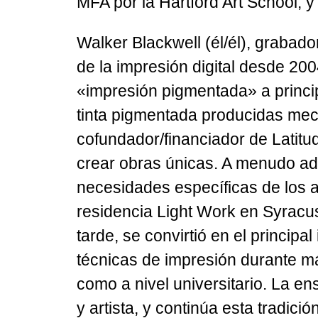
MFA por la Hartford Art School, 
Walker Blackwell
(él/él), grabado
de la impresión digital desde 20
«impresión pigmentada» a princip
tinta pigmentada producidas mec
cofundador/financiador de Latit
crear obras únicas. A menudo ad
necesidades específicas de los a
residencia Light Work en Syracu
tarde, se convirtió en el principa
técnicas de impresión durante má
como a nivel universitario. La e
y artista, y continúa esta tradici